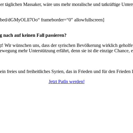
täglichen Massaker, wäre uns mehr moralische und tatkräftige Unterst
mbed/dGMyOLll7Oo“ frameborder=“0″ allowfullscreen]
 nach auf keinen Fall passieren?
gt! Wir wünschen uns, dass der syrischen Bevölkerung wirklich geholfen
bewegung mehr Unterstützung erfährt, denn sie ist die einzige Chance, 
in freies und freiheitliches Syrien, das in Frieden und für den Frieden l
Jetzt PatIn werden!