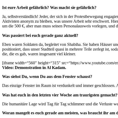
Ist eure Arbeit gefährlich? Was macht sie gefährlich?
Ja, selbstverständlich! Jeder, der sich in der Protestbewegung engag
Aktivisten anonym zu bleiben, was unsere Arbeit sehr erschwert. Hie
um die 500 €, aber man muss seinen Personalausweis vorlegen, und di
Was passiert bei euch gerade ganz aktuell?
Eben waren Soldaten da, begleitet von Shabiha. Sie haben Häuser un
positioniert, dass unser Stadtteil quasi in mehrere Teile zerlegt is
die, die es gab, waren insgesamt viel kleiner.
[iframe width=“560″ height=“315″ src=“https://www.youtube.com
Video: Demonstration in Al Kadam.
Was siehst Du, wenn Du aus dem Fenster schaust?
Das einzige Fenster im Raum ist verdunkelt und immer geschlossen. 
Was hat euch in den letzten vier Woche am traurigsten gemacht?
Die humanitäre Lage wird Tag für Tag schlimmer und die Verluste w
Woran mangelt es euch gerade am meisten, was braucht ihr am 