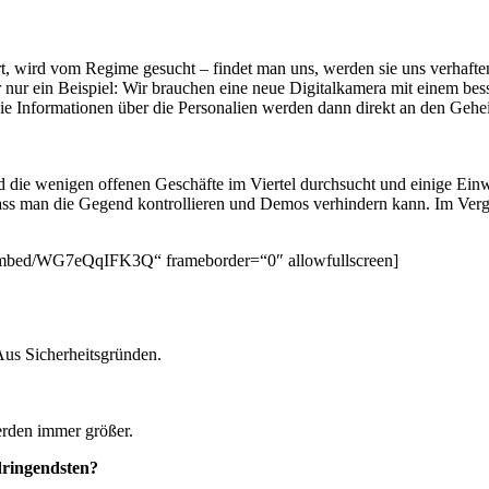
iert, wird vom Regime gesucht – findet man uns, werden sie uns verhaft
r nur ein Beispiel: Wir brauchen eine neue Digitalkamera mit einem be
e Informationen über die Personalien werden dann direkt an den Geheim
d die wenigen offenen Geschäfte im Viertel durchsucht und einige Ein
t, sodass man die Gegend kontrollieren und Demos verhindern kann. Im 
/embed/WG7eQqIFK3Q“ frameborder=“0″ allowfullscreen]
Aus Sicherheitsgründen.
erden immer größer.
dringendsten?