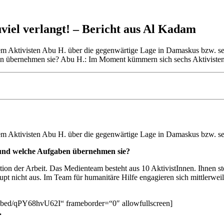
zuviel verlangt! – Bericht aus Al Kadam
m Aktivisten Abu H. über die gegenwärtige Lage in Damaskus bzw. sei
en übernehmen sie? Abu H.: Im Moment kümmern sich sechs Aktiviste
m Aktivisten Abu H. über die gegenwärtige Lage in Damaskus bzw. sei
e und welche Aufgaben übernehmen sie?
ion der Arbeit. Das Medienteam besteht aus 10 AktivistInnen. Ihnen 
aupt nicht aus. Im Team für humanitäre Hilfe engagieren sich mittlerw
mbed/qPY68hvU62I“ frameborder=“0″ allowfullscreen]
.