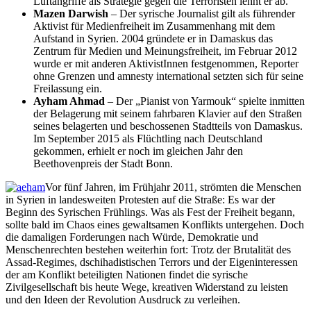
Luftangriffe als Strategie gegen die Terroristen lehnt er ab.
Mazen Darwish
– Der syrische Journalist gilt als führender
Aktivist für Medienfreiheit im Zusammenhang mit dem
Aufstand in Syrien. 2004 gründete er in Damaskus das
Zentrum für Medien und Meinungsfreiheit, im Februar 2012
wurde er mit anderen AktivistInnen festgenommen, Reporter
ohne Grenzen und amnesty international setzten sich für seine
Freilassung ein.
Ayham Ahmad
– Der „Pianist von Yarmouk“ spielte inmitten
der Belagerung mit seinem fahrbaren Klavier auf den Straßen
seines belagerten und beschossenen Stadtteils von Damaskus.
Im September 2015 als Flüchtling nach Deutschland
gekommen, erhielt er noch im gleichen Jahr den
Beethovenpreis der Stadt Bonn.
Vor fünf Jahren, im Frühjahr 2011, strömten die Menschen
in Syrien in landesweiten Protesten auf die Straße: Es war der
Beginn des Syrischen Frühlings. Was als Fest der Freiheit begann,
sollte bald im Chaos eines gewaltsamen Konflikts untergehen. Doch
die damaligen Forderungen nach Würde, Demokratie und
Menschenrechten bestehen weiterhin fort: Trotz der Brutalität des
Assad-Regimes, dschihadistischen Terrors und der Eigeninteressen
der am Konflikt beteiligten Nationen findet die syrische
Zivilgesellschaft bis heute Wege, kreativen Widerstand zu leisten
und den Ideen der Revolution Ausdruck zu verleihen.