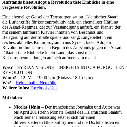
Aufstands bietet Adopt a Revolution tiefe Einblicke in eine
vergessene Revolution.
Eine ehemalige Geisel der Terrororganisation „Islamischer Staat“,
die Luftangriffe für kontraproduktiv hält, ein ehemaliger Häftling
des Assad-Regimes, der zur Verständigung aufruft, ein Pianist, der
mit seinem fahrbaren Klavier inmitten von Beschuss und
Belagerung auf der Straße spielte und sang: Eingebettet in ein
reiches, aktuelles Kulturprogramm aus Syrien, bietet Adopt a
Revolution fünf Jahre nach Beginn des Aufstands gegen die Assad-
Diktatur tiefe Einblicke in ein Land, das sonst mit
Katastrophenmeldungen auf sich aufmerksam macht.
Was?
– SYRIAN VISIONS – INSIGHTS INTO A FORGOTTEN
REVOLUTION
Wann?
– 12. Mai, 19.00 Uhr (Einlass: 18.15 Uhr)
Wo?
–
Heimathafen Neukölln
Weitere Infos:
Facebook-Link
Mit dabei:
Nicolas Hénin
– Der französische Journalist und Autor war
bis April 2014 zehn Monate Geisel des „Islamischen Staats“.
Nach seiner Freilassung setzt er sich für einen
differenzierteren Blick auf Syrien und die Dschihadisten ein.