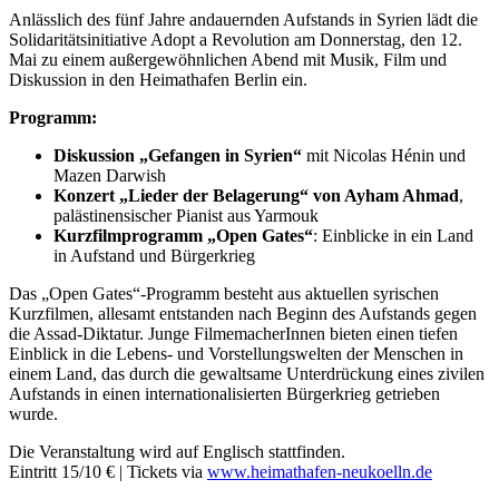
Anlässlich des fünf Jahre andauernden Aufstands in Syrien lädt die
Solidaritätsinitiative Adopt a Revolution am Donnerstag, den 12.
Mai zu einem außergewöhnlichen Abend mit Musik, Film und
Diskussion in den Heimathafen Berlin ein.
Programm:
Diskussion „Gefangen in Syrien“
mit Nicolas Hénin und
Mazen Darwish
Konzert „Lieder der Belagerung“ von Ayham Ahmad
,
palästinensischer Pianist aus Yarmouk
Kurzfilmprogramm „Open Gates“
: Einblicke in ein Land
in Aufstand und Bürgerkrieg
Das „Open Gates“-Programm besteht aus aktuellen syrischen
Kurzfilmen, allesamt entstanden nach Beginn des Aufstands gegen
die Assad-Diktatur. Junge FilmemacherInnen bieten einen tiefen
Einblick in die Lebens- und Vorstellungswelten der Menschen in
einem Land, das durch die gewaltsame Unterdrückung eines zivilen
Aufstands in einen internationalisierten Bürgerkrieg getrieben
wurde.
Die Veranstaltung wird auf Englisch stattfinden.
Eintritt 15/10 € | Tickets via
www.heimathafen-neukoelln.de