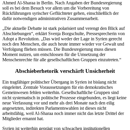
Ahmed Al-Sharaa in Berlin. Nach Angaben der Bundesregierung
soll es bei dem Besuch vor allem um die Vorbereitung von
Rückführungen syrischer Geflüchteter gehen, einschließlich der
dafür notwendigen administrativen Zusammenarbeit.
„Die aktuelle Debatte ist stark polarisiert und verengt den Blick auf
Abschiebungen“, erklärt Svenja Borgschulte, Pressesprecherin von
Adopt a Revolution. „Das wird weder der Lage in Syrien gerecht
noch den Menschen, die auch heute immer wieder vor Gewalt und
Verfolgung fliehen müssen. Die Bundesregierung muss diesen
Moment nutzen, um entschlossen für die Umsetzung der
Menschenrechte für alle gesellschaftlichen Gruppen einzutreten.“
Abschieberhetorik verschärft Unsicherheit
Ein tragfähiger politischer Übergang in Syrien ist bislang nicht
eingeleitet. Zentrale Voraussetzungen für ein demokratisches
Gemeinwesen fehlen weiterhin. Gesellschaftliche Gruppen sind
nicht systematisch in politische Prozesse eingebunden, es liegt keine
neue Verfassung vor und mehr als drei Monate nach den eilig
angesetzten, indirekten Parlamentswahlen ist dieses nicht
arbeitsfähig, weil Al-Sharaa noch immer nicht das letzte Drittel der
Mitglieder ernannt hat.
Syrien ist weiterhin geprägt von schwachen institutionellen