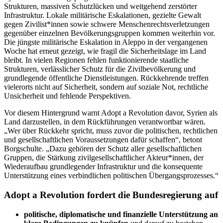
Strukturen, massiven Schutzlücken und weitgehend zerstörter
Infrastruktur. Lokale militärische Eskalationen, gezielte Gewalt
gegen Zivilist*innen sowie schwere Menschenrechtsverletzungen
gegenüber einzelnen Bevölkerungsgruppen kommen weiterhin vor.
Die jüngste militärische Eskalation in Aleppo in der vergangenen
Woche hat erneut gezeigt, wie fragil die Sicherheitslage im Land
bleibt. In vielen Regionen fehlen funktionierende staatliche
Strukturen, verlässlicher Schutz für die Zivilbevölkerung und
grundlegende öffentliche Dienstleistungen. Rückkehrende treffen
vielerorts nicht auf Sicherheit, sondern auf soziale Not, rechtliche
Unsicherheit und fehlende Perspektiven.
Vor diesem Hintergrund warnt Adopt a Revolution davor, Syrien als
Land darzustellen, in dem Rückführungen verantwortbar wären.
„Wer über Rückkehr spricht, muss zuvor die politischen, rechtlichen
und gesellschaftlichen Voraussetzungen dafür schaffen“, betont
Borgschulte. „Dazu gehören der Schutz aller gesellschaftlichen
Gruppen, die Stärkung zivilgesellschaftlicher Akteur*innen, der
Wiederaufbau grundlegender Infrastruktur und die konsequente
Unterstützung eines verbindlichen politischen Übergangsprozesses.“
Adopt a Revolution fordert die Bundesregierung auf
politische, diplomatische und finanzielle Unterstützung an