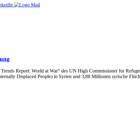
gung
al Trends Report: World at War“ des UN High Commissioner for Refugee
nternally Displaced People) in Syrien und 3,88 Millionen syrische Flüc