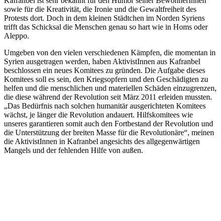
Kafranbel ist sehr bekannt für den Humor seiner BewohnerInnen
sowie für die Kreativität, die Ironie und die Gewaltfreiheit des
Protests dort. Doch in dem kleinen Städtchen im Norden Syriens
trifft das Schicksal die Menschen genau so hart wie in Homs oder
Aleppo.
Umgeben von den vielen verschiedenen Kämpfen, die momentan in
Syrien ausgetragen werden, haben AktivistInnen aus Kafranbel
beschlossen ein neues Komitees zu gründen. Die Aufgabe dieses
Komitees soll es sein, den Kriegsopfern und den Geschädigten zu
helfen und die menschlichen und materiellen Schäden einzugrenzen,
die diese während der Revolution seit März 2011 erleiden mussten.
„Das Bedürfnis nach solchen humanitär ausgerichteten Komitees
wächst, je länger die Revolution andauert. Hilfskomitees wie
unseres garantieren somit auch den Fortbestand der Revolution und
die Unterstützung der breiten Masse für die Revolutionäre“, meinen
die AktivistInnen in Kafranbel angesichts des allgegenwärtigen
Mangels und der fehlenden Hilfe von außen.