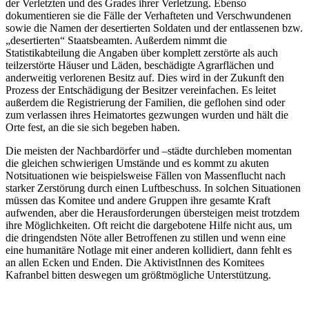
der Verletzten und des Grades ihrer Verletzung. Ebenso
dokumentieren sie die Fälle der Verhafteten und Verschwundenen
sowie die Namen der desertierten Soldaten und der entlassenen bzw.
„desertierten“ Staatsbeamten. Außerdem nimmt die
Statistikabteilung die Angaben über komplett zerstörte als auch
teilzerstörte Häuser und Läden, beschädigte Agrarflächen und
anderweitig verlorenen Besitz auf. Dies wird in der Zukunft den
Prozess der Entschädigung der Besitzer vereinfachen. Es leitet
außerdem die Registrierung der Familien, die geflohen sind oder
zum verlassen ihres Heimatortes gezwungen wurden und hält die
Orte fest, an die sie sich begeben haben.
Die meisten der Nachbardörfer und –städte durchleben momentan
die gleichen schwierigen Umstände und es kommt zu akuten
Notsituationen wie beispielsweise Fällen von Massenflucht nach
starker Zerstörung durch einen Luftbeschuss. In solchen Situationen
müssen das Komitee und andere Gruppen ihre gesamte Kraft
aufwenden, aber die Herausforderungen übersteigen meist trotzdem
ihre Möglichkeiten. Oft reicht die dargebotene Hilfe nicht aus, um
die dringendsten Nöte aller Betroffenen zu stillen und wenn eine
eine humanitäre Notlage mit einer anderen kollidiert, dann fehlt es
an allen Ecken und Enden. Die AktivistInnen des Komitees
Kafranbel bitten deswegen um größtmögliche Unterstützung.