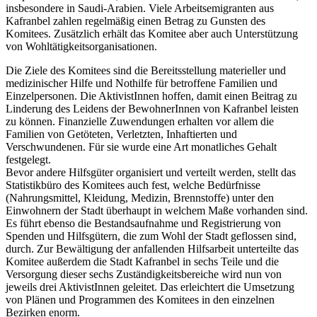
insbesondere in Saudi-Arabien. Viele Arbeitsemigranten aus
Kafranbel zahlen regelmäßig einen Betrag zu Gunsten des
Komitees. Zusätzlich erhält das Komitee aber auch Unterstützung
von Wohltätigkeitsorganisationen.
Die Ziele des Komitees sind die Bereitsstellung materieller und
medizinischer Hilfe und Nothilfe für betroffene Familien und
Einzelpersonen. Die AktivistInnen hoffen, damit einen Beitrag zu
Linderung des Leidens der BewohnerInnen von Kafranbel leisten
zu können. Finanzielle Zuwendungen erhalten vor allem die
Familien von Getöteten, Verletzten, Inhaftierten und
Verschwundenen. Für sie wurde eine Art monatliches Gehalt
festgelegt.
Bevor andere Hilfsgüter organisiert und verteilt werden, stellt das
Statistikbüro des Komitees auch fest, welche Bedürfnisse
(Nahrungsmittel, Kleidung, Medizin, Brennstoffe) unter den
Einwohnern der Stadt überhaupt in welchem Maße vorhanden sind.
Es führt ebenso die Bestandsaufnahme und Registrierung von
Spenden und Hilfsgütern, die zum Wohl der Stadt geflossen sind,
durch. Zur Bewältigung der anfallenden Hilfsarbeit unterteilte das
Komitee außerdem die Stadt Kafranbel in sechs Teile und die
Versorgung dieser sechs Zuständigkeitsbereiche wird nun von
jeweils drei AktivistInnen geleitet. Das erleichtert die Umsetzung
von Plänen und Programmen des Komitees in den einzelnen
Bezirken enorm.