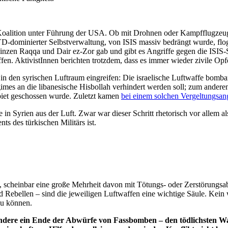
-Koalition unter Führung der USA. Ob mit Drohnen oder Kampfflugzeugen
YD-dominierter Selbstverwaltung, von ISIS massiv bedrängt wurde, flog
nzen Raqqa und Dair ez-Zor gab und gibt es Angriffe gegen die ISIS-St
n. AktivistInnen berichten trotzdem, dass es immer wieder zivile Opfe
h in den syrischen Luftraum eingreifen: Die israelische Luftwaffe bomb
es an die libanesische Hisbollah verhindert werden soll; zum anderen s
biet geschossen wurde. Zuletzt kamen
bei einem solchen Vergeltungsang
 in Syrien aus der Luft. Zwar war dieser Schritt rhetorisch vor allem 
s des türkischen Militärs ist.
m, scheinbar eine große Mehrheit davon mit Tötungs- oder Zerstörungs
Rebellen – sind die jeweiligen Luftwaffen eine wichtige Säule. Kein 
zu können.
ondere ein Ende der Abwürfe von Fassbomben – den tödlichsten Waf