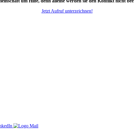
meinschaft um Hilfe, denn alleine werden sie den Konflikt nicht be
Jetzt Aufruf unterzeichnen!