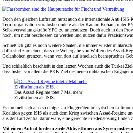
Doch den gleichen Luftraum nutzt auch die internationale Anti-ISIS
Terrororganisation vor. Insbesondere als der Kanton Kobani, unter P
Selbstverwaltungskräfte YPG zu unterstützen. Doch auch in den Provi
hoch, um nicht beschossen zu werden und nutzen dafür Präzisionswaffe
Schließlich gibt es noch weitere Staaten, die immer wieder militärisc
dafür sind zum einen, dass die Weitergabe von Waffen des Assad-Regim
Golanhöhen grenzen, wenn von dort auf israelisch beanspruchtes Ge
Und schließlich beschießt in den letzten Wochen auch die Türkei Ziele
dass bisher vor allem die PKK Ziel des neuen militärischen Engagement
Das Assad-Regime tötet 7 Mal mehr
ZivilistInnen als ISIS.
Es tummelt sich also so einiges an Fluggeräten im syrischen Luftrau
Koalition gegen ISIS als auch dem Krieg zwischen Assad-Regime und 
aus der Luft zentral dafür wäre, eine gerechte Friedenslösung finden 
Mit einem Aufruf fordern zivile AktivistInnen aus Syrien insbes