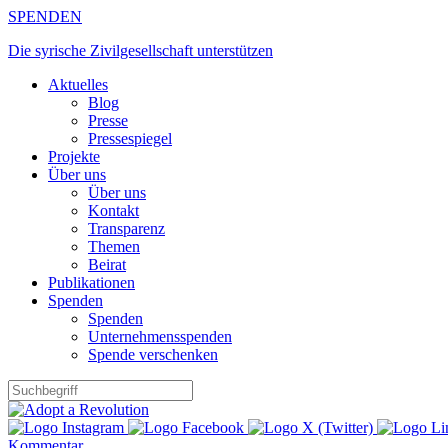
Zum
SPENDEN
Inhalt
Die syrische Zivilgesellschaft unterstützen
springen
Aktuelles
Blog
Presse
Pressespiegel
Projekte
Über uns
Über uns
Kontakt
Transparenz
Themen
Beirat
Publikationen
Spenden
Spenden
Unternehmensspenden
Spende verschenken
Kommentar