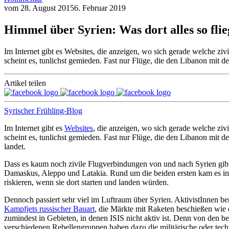
vom
28. August 2015
6. Februar 2019
Himmel über Syrien: Was dort alles so flie
Im Internet gibt es Websites, die anzeigen, wo sich gerade welche ziv
scheint es, tunlichst gemieden. Fast nur Flüge, die den Libanon mit d
Artikel teilen
Syrischer Frühling-Blog
Im Internet gibt es
Websites
, die anzeigen, wo sich gerade welche ziv
scheint es, tunlichst gemieden. Fast nur Flüge, die den Libanon mit d
landet.
Dass es kaum noch zivile Flugverbindungen von und nach Syrien gibt, 
Damaskus, Aleppo und Latakia. Rund um die beiden ersten kam es in
riskieren, wenn sie dort starten und landen würden.
Dennoch passiert sehr viel im Luftraum über Syrien. AktivistInnen b
Kampfjets russischer Bauart
, die Märkte mit Raketen beschießen wie
zumindest in Gebieten, in denen ISIS nicht aktiv ist. Denn von den 
verschiedenen Rebellengruppen haben dazu die militärische oder tech