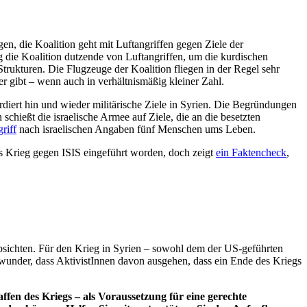
, die Koalition geht mit Luftangriffen gegen Ziele der
 die Koalition dutzende von Luftangriffen, um die kurdischen
rukturen. Die Flugzeuge der Koalition fliegen in der Regel sehr
r gibt – wenn auch in verhältnismäßig kleiner Zahl.
ardiert hin und wieder militärische Ziele in Syrien. Die Begründungen
chießt die israelische Armee auf Ziele, die an die besetzten
riff
nach israelischen Angaben fünf Menschen ums Leben.
als Krieg gegen ISIS eingeführt worden, doch zeigt
ein Faktencheck
,
absichten. Für den Krieg in Syrien – sowohl dem der US-geführten
wunder, dass AktivistInnen davon ausgehen, dass ein Ende des Kriegs
fen des Kriegs – als Voraussetzung für eine gerechte