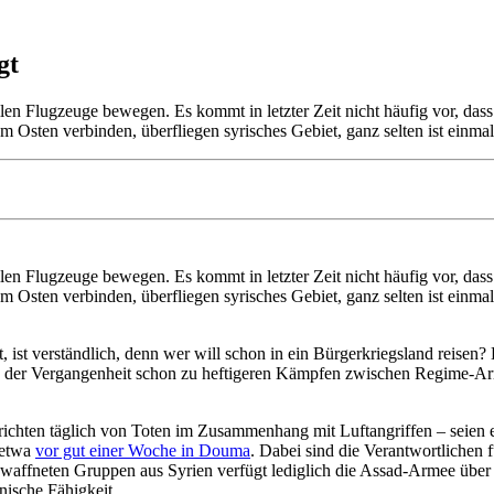
gt
ilen Flugzeuge bewegen. Es kommt in letzter Zeit nicht häufig vor, das
em Osten verbinden, überfliegen syrisches Gebiet, ganz selten ist einma
ilen Flugzeuge bewegen. Es kommt in letzter Zeit nicht häufig vor, das
em Osten verbinden, überfliegen syrisches Gebiet, ganz selten ist einm
ist verständlich, denn wer will schon in ein Bürgerkriegsland reisen? 
 der Vergangenheit schon zu heftigeren Kämpfen zwischen Regime-Arm
erichten täglich von Toten im Zusammenhang mit Luftangriffen – seien e
 etwa
vor gut einer Woche in Douma
. Dabei sind die Verantwortlichen 
bewaffneten Gruppen aus Syrien verfügt lediglich die Assad-Armee über 
nische Fähigkeit.