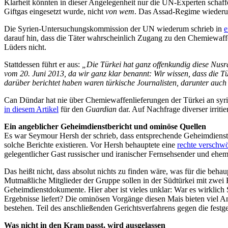
Klarheit könnten in dieser Angelegenheit nur die UN-Experten scha
Giftgas eingesetzt wurde, nicht
von wem
. Das Assad-Regime wiederum 
Die Syrien-Untersuchungskommission der UN wiederum schrieb in
e
darauf hin, dass die Täter wahrscheinlich Zugang zu den Chemiewaffe
Lüders nicht.
Stattdessen führt er aus:
„Die Türkei hat ganz offenkundig diese Nusr
vom 20. Juni 2013, da wir ganz klar benannt: Wir wissen, dass die Tü
darüber berichtet haben waren türkische Journalisten, darunter auc
Can Dündar hat nie über Chemiewaffenlieferungen der Türkei an syris
in diesem Artikel
für den
Guardian
dar. Auf Nachfrage diverser irriti
Ein angeblicher Geheimdienstbericht und ominöse Quellen
Es war Seymour Hersh der schrieb, dass entsprechende Geheimdienstbe
solche Berichte existieren. Vor Hersh behauptete eine
rechte verschw
gelegentlicher Gast russischer und iranischer Fernsehsender und ehe
Das heißt nicht, dass absolut nichts zu finden wäre, was für die beh
Mutmaßliche Mitglieder der Gruppe sollen in der Südtürkei mit zwe
Geheimdienstdokumente. Hier aber ist vieles unklar: War es wirklich S
Ergebnisse liefert? Die ominösen Vorgänge diesen Mais bieten viel An
bestehen. Teil des anschließenden Gerichtsverfahrens gegen die festgen
Was nicht in den Kram passt, wird ausgelassen