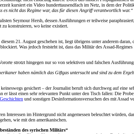
erzeit kursiert ein Video hunderttausendfach im Netz, in dem der Polit
s es nicht das Regime war, das für diesen Angriff verantwortlich war.“
isten Seymour Hersh, dessen Ausführungen er teilweise paraphrasiert, 
zu konstruieren, wo keine existiert.
diesem 21. August geschehen ist, liegt übrigens unter anderem daran, d
blockiert. Was jedoch feststeht ist, dass das Militär des Assad-Regim
ororte strotzt hingegen nur so von selektiven und falschen Ausführung
rikaner haben nämlich das Giftgas untersucht und sind zu dem Ergebni
keineswegs gesichert – der Journalist beruft sich durchweg auf eine s
n er lässt einen sehr relevanten Punkt unter den Tisch fallen: Die Pro
 Geschichten
und sonstigen Desinformationsversuchen des mit Assad ve
 Interessen im Hintergrund nicht angemessen beleuchtet würden, darf 
t gehen, wie mit den amerikanischen.
eständen des syrischen Militärs“