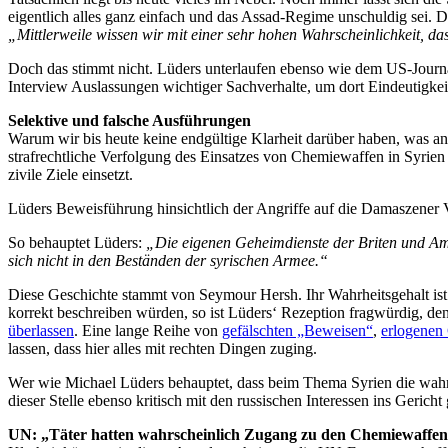
eigentlich alles ganz einfach und das Assad-Regime unschuldig sei. D
„Mittlerweile wissen wir mit einer sehr hohen Wahrscheinlichkeit, das
Doch das stimmt nicht. Lüders unterlaufen ebenso wie dem US-Journal
Interview Auslassungen wichtiger Sachverhalte, um dort Eindeutigkeit 
Selektive und falsche Ausführungen
Warum wir bis heute keine endgültige Klarheit darüber haben, was an 
strafrechtliche Verfolgung des Einsatzes von Chemiewaffen in Syrien 
zivile Ziele einsetzt.
Lüders Beweisführung hinsichtlich der Angriffe auf die Damaszener V
So behauptet Lüders:
„Die eigenen Geheimdienste der Briten und Ame
sich nicht in den Beständen der syrischen Armee.“
Diese Geschichte stammt von Seymour Hersh. Ihr Wahrheitsgehalt ist 
korrekt beschreiben würden, so ist Lüders‘ Rezeption fragwürdig, den
überlassen
. Eine lange Reihe von
gefälschten „Beweisen“
,
erlogenen
lassen, dass hier alles mit rechten Dingen zuging.
Wer wie Michael Lüders behauptet, dass beim Thema Syrien die wahren
dieser Stelle ebenso kritisch mit den russischen Interessen ins Gerich
UN: „Täter hatten wahrscheinlich Zugang zu den Chemiewaffenb