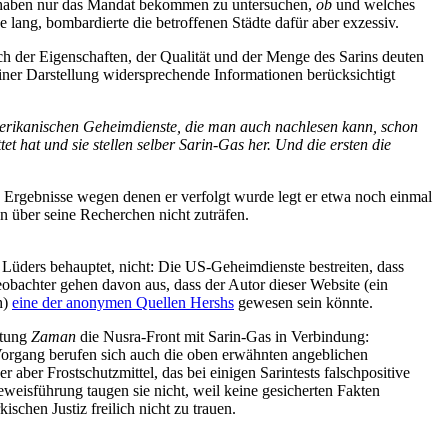
e haben nur das Mandat bekommen zu untersuchen,
ob
und welches
lang, bombardierte die betroffenen Städte dafür aber exzessiv.
ch der Eigenschaften, der Qualität und der Menge des Sarins deuten
iner Darstellung widersprechende Informationen berücksichtigt
merikanischen Geheimdienste, die man auch nachlesen kann, schon
 hat und sie stellen selber Sarin-Gas her. Und die ersten die
e Ergebnisse wegen denen er verfolgt wurde legt er etwa noch einmal
 über seine Recherchen nicht zuträfen.
Lüders behauptet, nicht: Die US-Geheimdienste bestreiten, dass
bachter gehen davon aus, dass der Autor dieser Website (ein
h)
eine der anonymen Quellen Hershs
gewesen sein könnte.
itung
Zaman
die Nusra-Front mit Sarin-Gas in Verbindung:
organg berufen sich auch die oben erwähnten angeblichen
aber Frostschutzmittel, das bei einigen Sarintests falschpositive
weisführung taugen sie nicht, weil keine gesicherten Fakten
schen Justiz freilich nicht zu trauen.