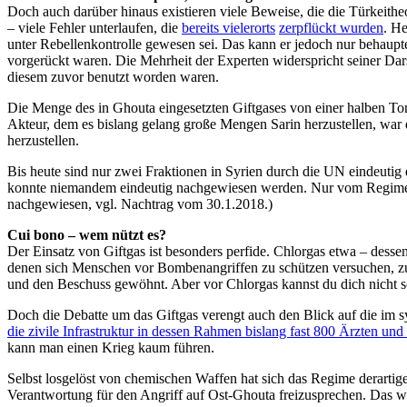
Doch auch darüber hinaus existieren viele Beweise, die die Türkeitheo
– viele Fehler unterlaufen, die
bereits vielerorts
zerpflückt wurden
. He
unter Rebellenkontrolle gewesen sei. Das kann er jedoch nur behaupt
vorgerückt waren. Die Mehrheit der Experten widerspricht seiner Dars
diesem zuvor benutzt worden waren.
Die Menge des in Ghouta eingesetzten Giftgases von einer halben Ton
Akteur, dem es bislang gelang große Mengen Sarin herzustellen, war 
herzustellen.
Bis heute sind nur zwei Fraktionen in Syrien durch die UN eindeuti
konnte niemandem eindeutig nachgewiesen werden. Nur vom Regime abe
nachgewiesen, vgl. Nachtrag vom 30.1.2018.)
Cui bono – wem nützt es?
Der Einsatz von Giftgas ist besonders perfide. Chlorgas etwa – dess
denen sich Menschen vor Bombenangriffen zu schützen versuchen, z
und den Beschuss gewöhnt. Aber vor Chlorgas kannst du dich nicht s
Doch die Debatte um das Giftgas verengt auch den Blick auf die im
die zivile Infrastruktur in dessen Rahmen bislang fast 800 Ärzten un
kann man einen Krieg kaum führen.
Selbst losgelöst von chemischen Waffen hat sich das Regime derartige
Verantwortung für den Angriff auf Ost-Ghouta freizusprechen. Das wi