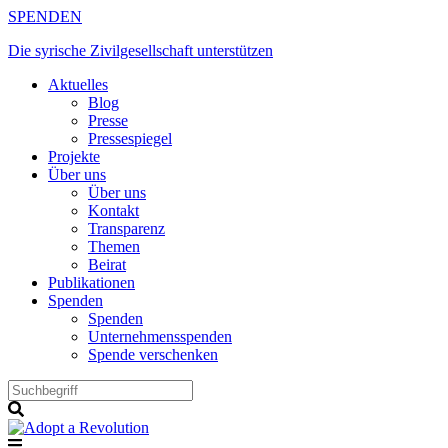
Zum
SPENDEN
Inhalt
Die syrische Zivilgesellschaft unterstützen
springen
Aktuelles
Blog
Presse
Pressespiegel
Projekte
Über uns
Über uns
Kontakt
Transparenz
Themen
Beirat
Publikationen
Spenden
Spenden
Unternehmensspenden
Spende verschenken