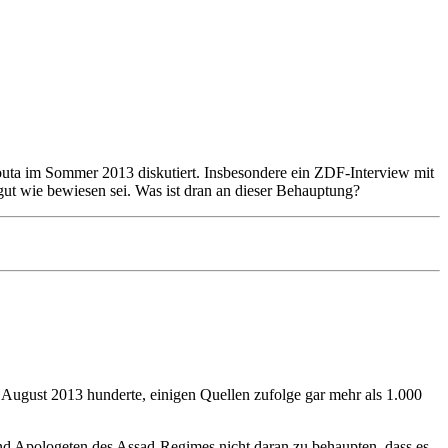
outa im Sommer 2013 diskutiert. Insbesondere ein ZDF-Interview mit
gut wie bewiesen sei. Was ist dran an dieser Behauptung?
1. August 2013 hunderte, einigen Quellen zufolge gar mehr als 1.000
 und Apologeten des Assad-Regimes nicht daran zu behaupten, dass es