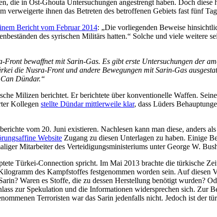
ffen, die in Ost-Ghouta Untersuchungen angestrengt haben. Doch dies
verweigerte ihnen das Betreten des betroffenen Gebiets fast fünf Tage 
inem Bericht vom Februar 2014
: „Die vorliegenden Beweise hinsichtli
nbeständen des syrischen Militärs hatten.“ Solche und viele weitere se
a-Front bewaffnet mit Sarin-Gas. Es gibt erste Untersuchungen der a
rkei die Nusra-Front und andere Bewegungen mit Sarin-Gas ausgestattet
h Can Dündar.“
che Milizen berichtet. Er berichtete über konventionelle Waffen. Sein
erter Kollegen
stellte Dündar mittlerweile klar
, dass Lüders Behauptungen
richte vom 20. Juni existieren. Nachlesen kann man diese, anders als 
örungsaffine Website
Zugang zu diesen Unterlagen zu haben. Einige Beo
maliger Mitarbeiter des Verteidigungsministeriums unter George W. Bus
auptete Türkei-Connection spricht. Im Mai 2013 brachte die türkische Ze
i Kilogramm des Kampfstoffes festgenommen worden sein. Auf diesen V
arin? Waren es Stoffe, die zu dessen Herstellung benötigt wurden? Oder 
lass zur Spekulation und die Informationen widersprechen sich. Zur Be
ommenen Terroristen war das Sarin jedenfalls nicht. Jedoch ist der türki