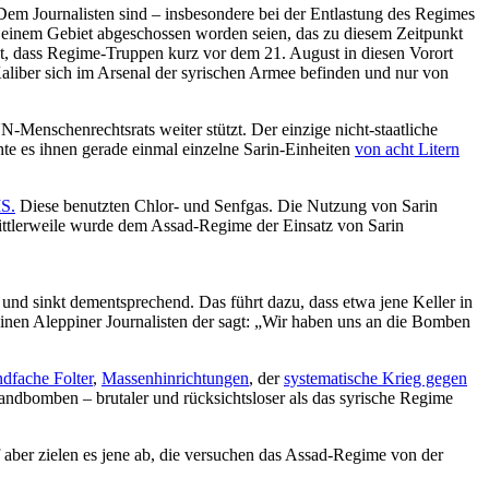
. Dem Journalisten sind – insbesondere bei der Entlastung des Regimes
us einem Gebiet abgeschossen worden seien, das zu diesem Zeitpunkt
t, dass Regime-Truppen kurz vor dem 21. August in diesen Vorort
liber sich im Arsenal der syrischen Armee befinden und nur von
Menschenrechtsrats weiter stützt. Der einzige nicht-staatliche
hte es ihnen gerade einmal einzelne Sarin-Einheiten
von acht Litern
S.
Diese benutzten Chlor- und Senfgas. Die Nutzung von Sarin
Mittlerweile wurde dem Assad-Regime der Einsatz von Sarin
und sinkt dementsprechend. Das führt dazu, dass etwa jene Keller in
 einen Aleppiner Journalisten der sagt: „Wir haben uns an die Bomben
ndfache Folter
,
Massenhinrichtungen
, der
systematische Krieg gegen
randbomben – brutaler und rücksichtsloser als das syrische Regime
f aber zielen es jene ab, die versuchen das Assad-Regime von der