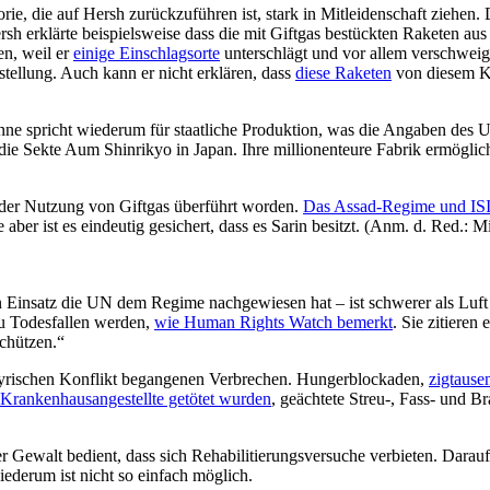
rie, die auf Hersh zurückzuführen ist, stark in Mitleidenschaft ziehen
rsh erklärte beispielsweise dass die mit Giftgas bestückten Raketen a
en, weil er
einige Einschlagsorte
unterschlägt und vor allem verschweig
tellung. Auch kann er nicht erklären, dass
diese Raketen
von diesem Ka
ne spricht wiederum für staatliche Produktion, was die Angaben des UN-
die Sekte Aum Shinrikyo in Japan. Ihre millionenteure Fabrik ermöglic
g der Nutzung von Giftgas überführt worden.
Das Assad-Regime und ISI
r ist es eindeutig gesichert, dass es Sarin besitzt. (Anm. d. Red.: 
en Einsatz die UN dem Regime nachgewiesen hat – ist schwerer als Luft 
u Todesfallen werden,
wie Human Rights Watch bemerkt
. Sie zitieren
chützen.“
 syrischen Konflikt begangenen Verbrechen. Hungerblockaden,
zigtause
d Krankenhausangestellte getötet wurden
, geächtete Streu-, Fass- und B
r Gewalt bedient, dass sich Rehabilitierungsversuche verbieten. Darau
ederum ist nicht so einfach möglich.