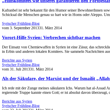
„Hilfskomitees wie unseres garantieren den Fortbesta
Kafranbel ist sehr bekannt für den Humor seiner BewohnerInnen sowie f
Schicksal die Menschen genau so hart wie in Homs oder Aleppo. U
Syrischer Frühling-Blog
vom
3. September 2013
31. März 2014
Vorort-Hilfe Syrien: Verbrechen sichtbar machen
Der Einsatz von Chemiewaffen in Syrien ist eine Zäsur, das schreckli
in Erbin und anderen lokalen Komitees. Sie sammeln Nachrichten aus
Berichte aus Syrien
Syrischer Frühling-Blog
vom
31. Juli 2013
31. März 2014
Als der Säkulare, der Marxist und der Ismailit „Allah
Ich rede mit der Zunge meines säkularen Ichs. Warum hat al-Assad Ang
regierende Truppe kannte einen Gott; er ist absolut davon überzeugt
Berichte aus Syrien
Syrischer Frühling-Blog