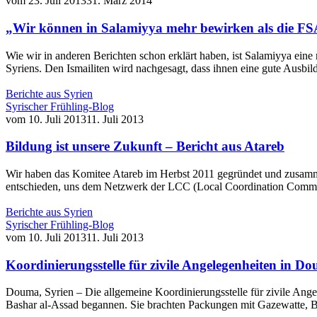
vom
23. Juli 2013
31. März 2014
„Wir können in Salamiyya mehr bewirken als die FS
Wie wir in anderen Berichten schon erklärt haben, ist Salamiyya eine r
Syriens. Den Ismailiten wird nachgesagt, dass ihnen eine gute Ausbi
Berichte aus Syrien
Syrischer Frühling-Blog
vom
10. Juli 2013
11. Juli 2013
Bildung ist unsere Zukunft – Bericht aus Atareb
Wir haben das Komitee Atareb im Herbst 2011 gegründet und zusamme
entschieden, uns dem Netzwerk der LCC (Local Coordination Committ
Berichte aus Syrien
Syrischer Frühling-Blog
vom
10. Juli 2013
11. Juli 2013
Koordinierungsstelle für zivile Angelegenheiten in D
Douma, Syrien – Die allgemeine Koordinierungsstelle für zivile A
Bashar al-Assad begannen. Sie brachten Packungen mit Gazewatte,