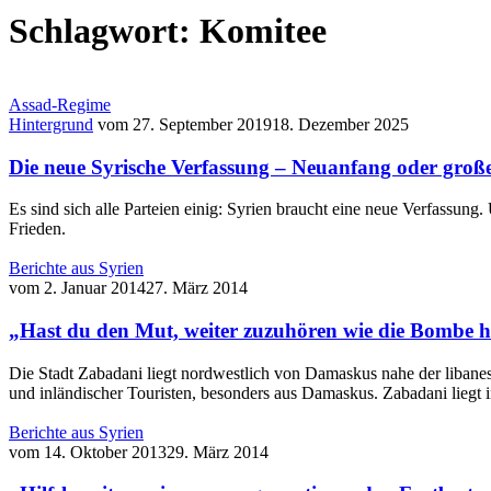
Schlagwort:
Komitee
Assad-Regime
Hintergrund
vom
27. September 2019
18. Dezember 2025
Die neue Syrische Verfassung – Neuanfang oder groß
Es sind sich alle Parteien einig: Syrien braucht eine neue Verfassung
Frieden.
Berichte aus Syrien
vom
2. Januar 2014
27. März 2014
„Hast du den Mut, weiter zuzuhören wie die Bombe he
Die Stadt Zabadani liegt nordwestlich von Damaskus nahe der libane
und inländischer Touristen, besonders aus Damaskus. Zabadani liegt 
Berichte aus Syrien
vom
14. Oktober 2013
29. März 2014