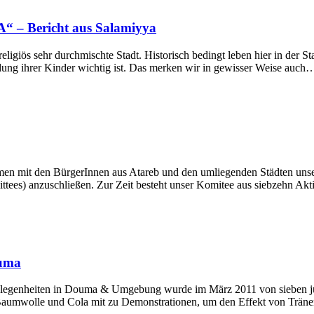
A“ – Bericht aus Salamiyya
eligiös sehr durchmischte Stadt. Historisch bedingt leben hier in der St
ldung ihrer Kinder wichtig ist. Das merken wir in gewisser Weise auch
n mit den BürgerInnen aus Atareb und den umliegenden Städten unser
ees) anzuschließen. Zur Zeit besteht unser Komitee aus siebzehn Akt
ouma
ngelegenheiten in Douma & Umgebung wurde im März 2011 von sieben j
 Baumwolle und Cola mit zu Demonstrationen, um den Effekt von Trän