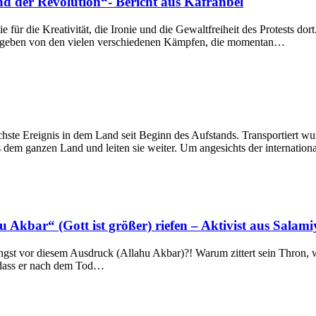
nd der Revolution“- Bericht aus Kafranbel
ür die Kreativität, die Ironie und die Gewaltfreiheit des Protests dor
mgeben von den vielen verschiedenen Kämpfen, die momentan…
chste Ereignis in dem Land seit Beginn des Aufstands. Transportiert wu
 dem ganzen Land und leiten sie weiter. Um angesichts der internatio
u Akbar“ (Gott ist größer) riefen – Aktivist aus Salam
st vor diesem Ausdruck (Allahu Akbar)?! Warum zittert sein Thron, wen
, dass er nach dem Tod…