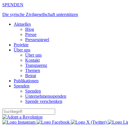
Zum
SPENDEN
Inhalt
Die syrische Zivilgesellschaft unterstützen
springen
Aktuelles
Blog
Presse
Pressespiegel
Projekte
Über uns
Über uns
Kontakt
Transparenz
Themen
Beirat
Publikationen
Spenden
Spenden
Unternehmensspenden
Spende verschenken